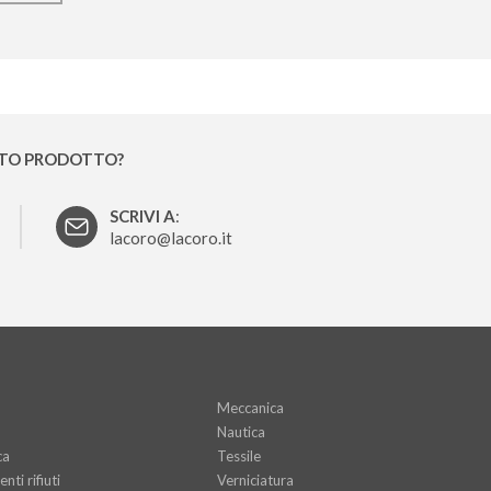
STO PRODOTTO?
SCRIVI A
:
lacoro@lacoro.it
Meccanica
Nautica
ca
Tessile
nti rifiuti
Verniciatura