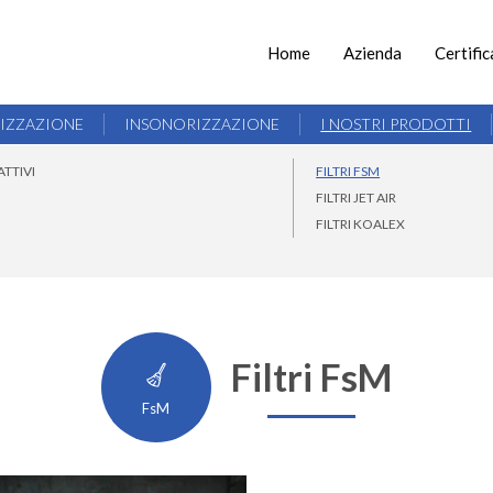
Home
Azienda
Certific
TIZZAZIONE
INSONORIZZAZIONE
I NOSTRI PRODOTTI
ATTIVI
FILTRI FSM
FILTRI JET AIR
FILTRI KOALEX
Filtri FsM
FsM