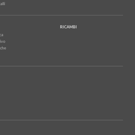
lli
RICAMBI
ca
ivo
iche