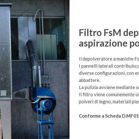
Filtro FsM de
aspirazione po
Il depolveratore a maniche FsM
I pannelli laterali contribuisc
diverse configurazioni, con en
abbattere.
La pulizia avviene mediante 
Il filtro viene comunemente usa
polveri di legno, materiali pla
Conforme a Scheda D.MF01- 