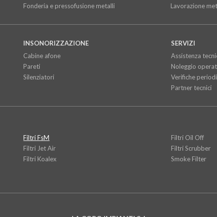
Fonderia e pressofusione metalli
Lavorazione meta
INSONORIZZAZIONE
SERVIZI
Cabine afone
Assistenza tecni
Pareti
Noleggio operat
Silenziatori
Verifiche period
Partner tecnici
Filtri FsM
Filtri Oil Off
Filtri Jet Air
Filtri Scrubber
Filtri Koalex
Smoke Filter