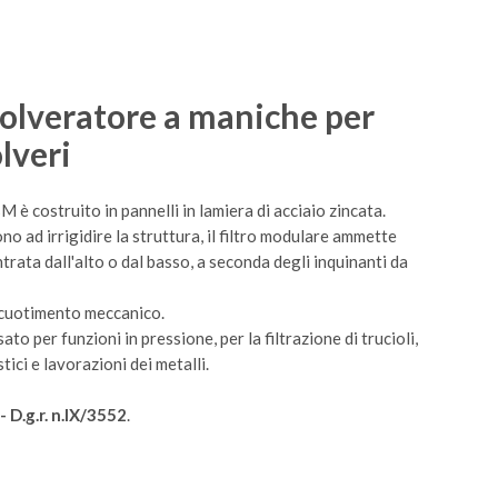
polveratore a maniche per
lveri
 è costruito in pannelli in lamiera di acciaio zincata.
ono ad irrigidire la struttura, il filtro modulare ammette
trata dall'alto o dal basso, a seconda degli inquinanti da
scuotimento meccanico.
to per funzioni in pressione, per la filtrazione di trucioli,
stici e lavorazioni dei metalli.
D.g.r. n.IX/3552
.