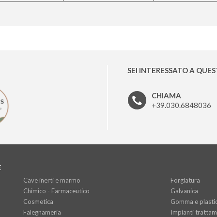
SEI INTERESSATO A QUE
CHIAMA
+39.030.6848036
E
Cave inerti e marmo
Forgiatura
Chimico - Farmaceutico
Galvanica
Cosmetica
Gomma e plasti
Falegnameria
Impianti trattame