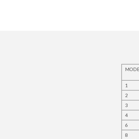
MODE
1
2
3
4
6
8