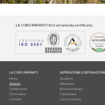
LA CORO IMPIANTI
Srl è un'azienda certificata:
LA CORO IMPIANTI
ASPIRAZIONE E DEPURAZION
Home
Acciaierie
Azienda
Alimentare
Certificazioni
Biomasse/biogas
Dove siamo
Calzaturiero
Contatti
Carta e cartone