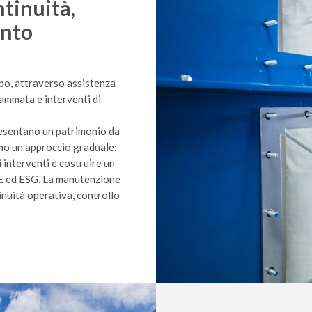
tinuità,
ento
mpo, attraverso assistenza
rammata e interventi di
ppresentano un patrimonio da
mo un approccio graduale:
i interventi e costruire un
SE ed ESG. La manutenzione
inuità operativa, controllo