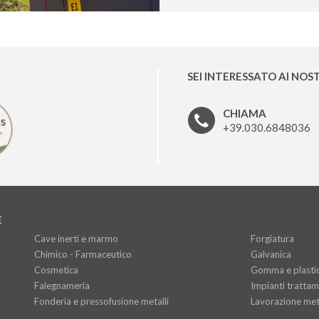
SEI INTERESSATO AI NOST
CHIAMA
+39.030.6848036
E
Cave inerti e marmo
Forgiatura
Chimico - Farmaceutico
Galvanica
Cosmetica
Gomma e plasti
Falegnameria
Impianti trattame
Fonderia e pressofusione metalli
Lavorazione meta