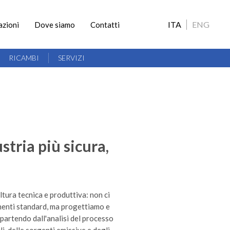
ITA
ENG
azioni
Dove siamo
Contatti
RICAMBI
SERVIZI
tria più sicura,
ltura tecnica e produttiva: non ci
enti standard, ma progettiamo e
 partendo dall'analisi del processo