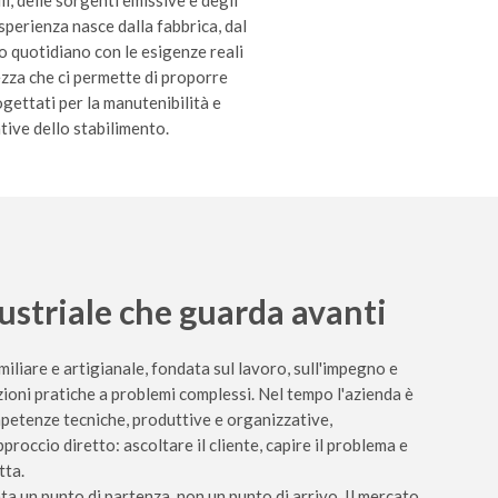
li, delle sorgenti emissive e degli
esperienza nasce dalla fabbrica, dal
o quotidiano con le esigenze reali
ezza che ci permette di proporre
ogettati per la manutenibilità e
tive dello stabilimento.
ustriale che guarda avanti
iliare e artigianale, fondata sul lavoro, sull'impegno e
zioni pratiche a problemi complessi. Nel tempo l'azienda è
petenze tecniche, produttive e organizzative,
occio diretto: ascoltare il cliente, capire il problema e
tta.
a un punto di partenza, non un punto di arrivo. Il mercato