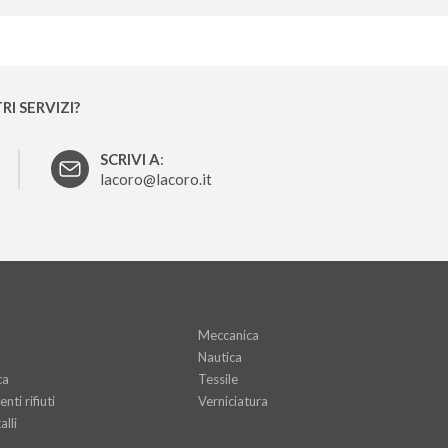
RI SERVIZI?
SCRIVI A
:
lacoro@lacoro.it
Meccanica
Nautica
ca
Tessile
nti rifiuti
Verniciatura
lli