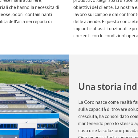
prese manifatturiere,
produttivo, degli spazi disponibi
riali che hanno la necessità di
obiettivi del cliente. La nostra 
oleose, odori, contaminanti
lavoro sul campo e dal confront
ità dell'aria nei reparti di
delle aziende. È questa concret
impianti robusti, funzionali e pr
coerenti con le condizioni opera
Una storia ind
La Coro nasce come realtà fam
sulla capacità di trovare solu
cresciuta, ha consolidato com
mantenendo però lo stesso appr
costruire la soluzione più ada
Oggi questa storia rappresent