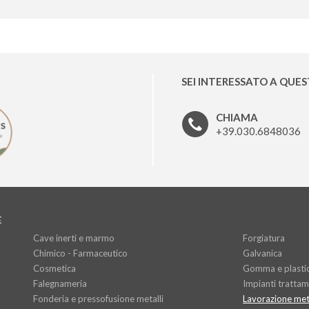
SEI INTERESSATO A QUE
CHIAMA
+39.030.6848036
E
Cave inerti e marmo
Forgiatura
Chimico - Farmaceutico
Galvanica
Cosmetica
Gomma e plasti
Falegnameria
Impianti trattame
Fonderia e pressofusione metalli
Lavorazione meta