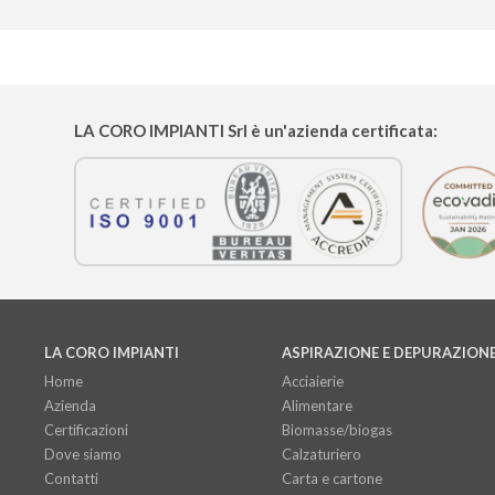
LA CORO IMPIANTI
Srl è un'azienda certificata:
LA CORO IMPIANTI
ASPIRAZIONE E DEPURAZION
Home
Acciaierie
Azienda
Alimentare
Certificazioni
Biomasse/biogas
Dove siamo
Calzaturiero
Contatti
Carta e cartone