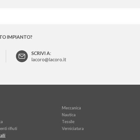
STO IMPIANTO?
SCRIVI A
:
lacoro@lacoro.it
Meccanica
Nautica
ca
Tessile
nti rifiuti
Verniciatura
lli