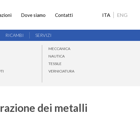
ITA
ENG
azioni
Dove siamo
Contatti
RICAMBI
SERVIZI
MECCANICA
NAUTICA
TESSILE
TI
VERNICIATURA
orazione dei metalli