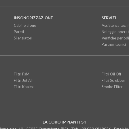
INSONORIZZAZIONE
SERVIZI
Cabine afone
Assistenza tecni
Pareti
Noleggio operat
Silenziatori
Verifiche period
Partner tecnici
Filtri FsM
Filtri Oil Off
Filtri Jet Air
Filtri Scrubber
Filtri Koalex
Smoke Filter
LA CORO IMPIANTI
Srl
Pietrelcina, 40 - 25035 Ospitaletto (BS) - Tel:
+39.030.6848036
- Email:
la