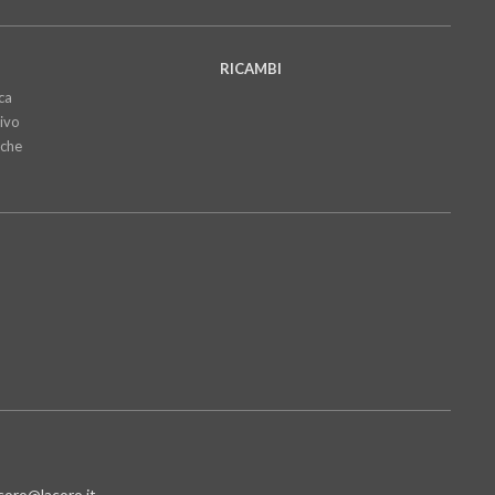
RICAMBI
ca
ivo
iche
coro@lacoro.it