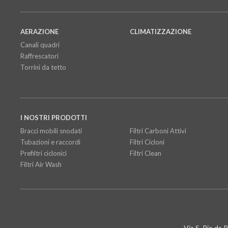
AERAZIONE
CLIMATIZZAZIONE
Canali quadri
Raffrescatori
Torrini da tetto
I NOSTRI PRODOTTI
Bracci mobili snodati
Filtri Carboni Attivi
Tubazioni e raccordi
Filtri Cicloni
Prefiltri ciclonici
Filtri Clean
Filtri Air Wash
Via S. Pio da 