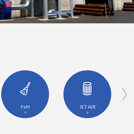
FsM
JET AIR
>
>